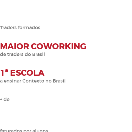
0
 MIL
Traders formados
MAIOR COWORKING
de traders do Brasil
1ª ESCOLA
a ensinar Contexto no Brasil
+ de
0
 DÍG.
faturados por alunos