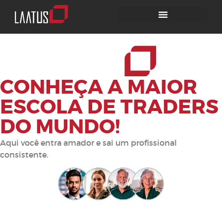
Atendimento ao Cliente
CONHEÇA A MAIOR
ESCOLA DE TRADERS
DO MUNDO!
Aqui você entra amador e sai um profissional
consistente.
+ 30 mil alunos