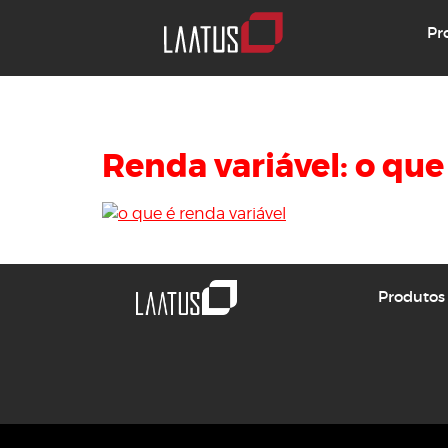
Pr
Dia:
5 de junho d
Renda variável: o que
Se você é iniciante no mercado financeiro e nã
Produtos