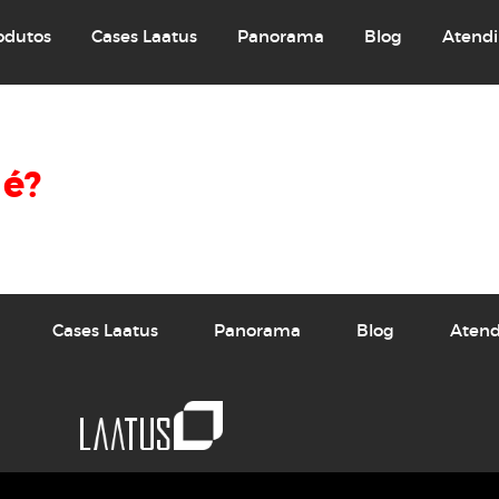
odutos
Cases Laatus
Panorama
Blog
Atendi
e 2023
 é?
o sabe o que é renda variável, você precisa ler este artigo
Cases Laatus
Panorama
Blog
Atend