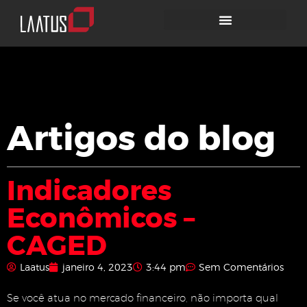
Atendimento ao Cliente
Artigos do blog
Indicadores
Econômicos –
CAGED
Laatus
janeiro 4, 2023
3:44 pm
Sem Comentários
Se você atua no mercado financeiro, não importa qual